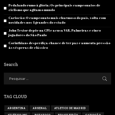
Pedalando rumo à glória: Os principais campeonatos de
ciclismo que agitam o mundo
Cariocão: O campeonato mais charmoso do país, volta com
novidades nos 4 grandes do estado
John Textor depõe na CPI e acusa VAR, Palmeiras e cinco
jogadores do São Paulo
Corinthians desperdiça chance de ter paz e aumenta pressão
às vésperas de clássico
Search
TAG CLOUD
ARGENTINA
ARSENAL
ATLETICO DE MADRID