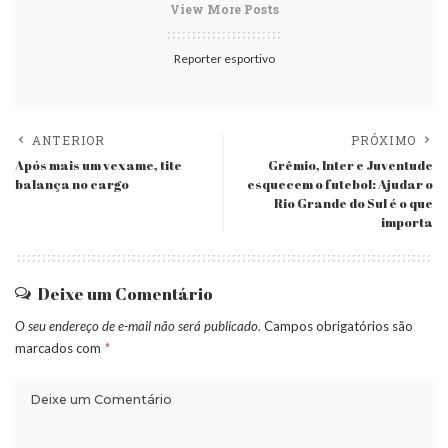
View More Posts
Reporter esportivo
ANTERIOR
PRÓXIMO
Após mais um vexame, tite
Grêmio, Inter e Juventude
balança no cargo
esquecem o futebol: Ajudar o
Rio Grande do Sul é o que
importa
Deixe um Comentário
O seu endereço de e-mail não será publicado.
Campos obrigatórios são
marcados com
*