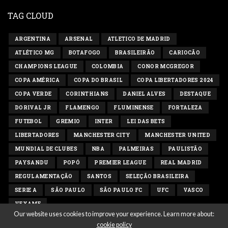
TAG CLOUD
ARGENTINA
ARSENAL
ATLETICO DE MADRID
ATLÉTICO MG
BOTAFOGO
BRASILEIRÃO
CARIOCÃO
CHAMPIONS LEAGUE
COLOMBIA
CONOR MCGREGOR
COPA AMÉRICA
COPA DO BRASIL
COPA LIBERTADORES 2024
COPA VERDE
CORINTHIANS
DANIEL ALVES
DESTAQUE
DORIVAL JR
FLAMENGO
FLUMINENSE
FORTALEZA
FUTEBOL
GREMIO
INTER
LEI DAS BETS
LIBERTADORES
MANCHESTER CITY
MANCHESTER UNITED
MUNDIAL DE CLUBES
NBA
PALMEIRAS
PAULISTÃO
PAYSANDU
POPÓ
PREMIER LEAGUE
REAL MADRID
REGULAMENTAÇÃO
SANTOS
SELEÇÃO BRASILEIRA
SERIE A
SÃO PAULO
SÃO PAULO FC
UFC
VASCO
VEXAME
Our website uses cookies to improve your experience. Learn more about:
cookie policy